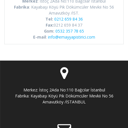
Merkez
: İstoç 2Ada No:110 Bağcılar İstanbul
Fabrika
: Kayabaşı Köyü Pik Dökümcüler Mevkii No 56
Arnavutköy /İST.
Tel:
0212 659 84 36
Fax:
0212 659 84 37
Gsm:
0532 357 78 65
E-mail
:
info@emayyapistirici.com
Merkez: İstoç 2Ada No:110 Bağcılar İstanbul
Fabrika: Kayabaşı Köyü Pik Dökümcüler Mevkii No 56
Arnavutköy /İSTANBUL