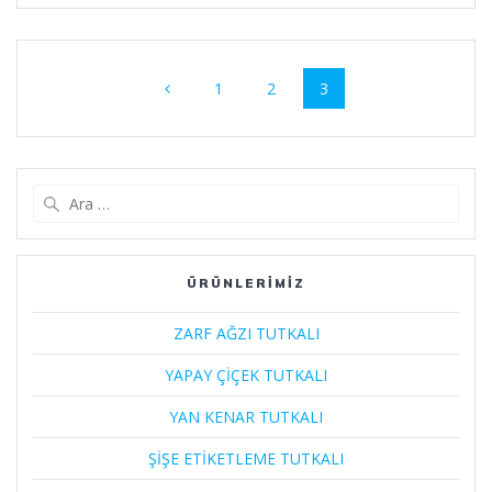
Yazı
Sayfa
1
Sayfa
2
Sayfa
3
dolaşımı
Arama:
ÜRÜNLERİMİZ
ZARF AĞZI TUTKALI
YAPAY ÇİÇEK TUTKALI
YAN KENAR TUTKALI
ŞİŞE ETİKETLEME TUTKALI