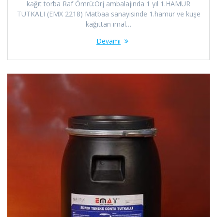
kağıt torba Raf Ömrü:Orj ambalajında 1 yıl 1.HAMUR
TUTKALI (EMX 2218) Matbaa sanayisinde 1.hamur ve kuşe
kağıttan imal…
Devamı